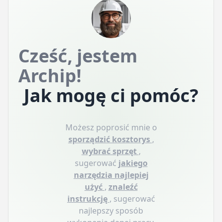
Cześć, jestem
Archip!
Jak mogę ci pomóc?
Możesz poprosić mnie o
sporządzić kosztorys
,
wybrać sprzęt
,
sugerować
jakiego
narzędzia najlepiej
użyć
,
znaleźć
instrukcję
, sugerować
najlepszy sposób