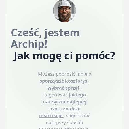
Cześć, jestem
Archip!
Jak mogę ci pomóc?
Możesz poprosić mnie o
sporządzić kosztorys
,
wybrać sprzęt
,
sugerować
jakiego
narzędzia najlepiej
użyć
,
znaleźć
instrukcję
, sugerować
najlepszy sposób