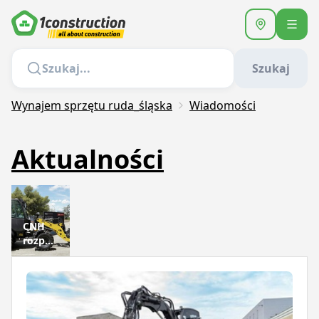
Szukaj
Wynajem sprzętu ruda_śląska
Wiadomości
Aktualności
CNH
rozpoczyna
produkcję
elektrycznych
ładowarek
kołowych