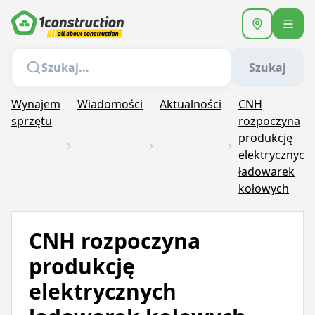
Szukaj
Wynajem
Wiadomości
Aktualności
CNH
sprzętu
rozpoczyna
produkcję
elektrycznych
ładowarek
kołowych
CNH rozpoczyna
produkcję
elektrycznych