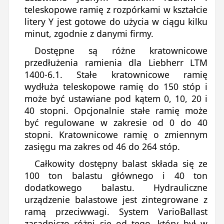
teleskopowe ramię z rozpórkami w kształcie
litery Y jest gotowe do użycia w ciągu kilku
minut, zgodnie z danymi firmy.
Dostępne są różne kratownicowe
przedłużenia ramienia dla Liebherr LTM
1400-6.1. Stałe kratownicowe ramię
wydłuża teleskopowe ramię do 150 stóp i
może być ustawiane pod kątem 0, 10, 20 i
40 stopni. Opcjonalnie stałe ramię może
być regulowane w zakresie od 0 do 40
stopni. Kratownicowe ramię o zmiennym
zasięgu ma zakres od 46 do 264 stóp.
Całkowity dostępny balast składa się ze
100 ton balastu głównego i 40 ton
dodatkowego balastu. Hydrauliczne
urządzenie balastowe jest zintegrowane z
ramą przeciwwagi. System VarioBallast
zasadniczo różni się od tego, który był w