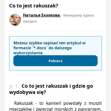
Co to jest rakuszak?
Наталья Екимова
- Менеджер одела
продаж
Możesz szybko zapisać ten artykuł w
formacie `*.docx` do dalszego
wykorzystania
Pobierz
p. 1.
Co to jest rakuszak i gdzie go
wydobywa się?
Rakuszak - to kamień powstały z muszli
mięczaków i zwierząt morskich z pancerzem.