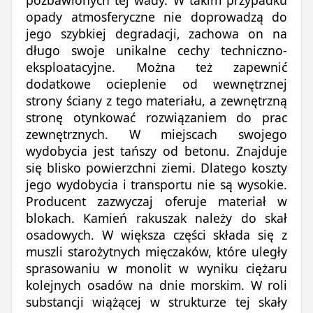
pozbawionych tej wady. W takim przypadku
opady atmosferyczne nie doprowadzą do
jego szybkiej degradacji, zachowa on na
długo swoje unikalne cechy techniczno-
eksploatacyjne. Można też zapewnić
dodatkowe ocieplenie od wewnętrznej
strony ściany z tego materiału, a zewnętrzną
stronę otynkować rozwiązaniem do prac
zewnętrznych. W miejscach swojego
wydobycia jest tańszy od betonu. Znajduje
się blisko powierzchni ziemi. Dlatego koszty
jego wydobycia i transportu nie są wysokie.
Producent zazwyczaj oferuje materiał w
blokach. Kamień rakuszak należy do skał
osadowych. W większa części składa się z
muszli starożytnych mięczaków, które uległy
sprasowaniu w monolit w wyniku ciężaru
kolejnych osadów na dnie morskim. W roli
substancji wiążącej w strukturze tej skały