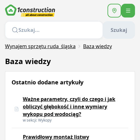
Szukaj
Wynajem sprzętu ruda_śląska
Baza wiedzy
Baza wiedzy
Ostatnio dodane artykuły
Ważne parametry, czyli do czego i jak
obliczyć głębokość i inne wymiary
wykopu pod wodociąg?
w sekcji: Wykopy
Prawidłowy montaż listwy