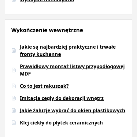
Wykończenie wewnętrzne
Jakie są najbardziej praktyczne i trwałe
fronty kuchenne
Prawidłowy montaż listwy przypodłogowej
MDF
Co to jest rakuszak?
Imitacja cegły do dekoracji wnętrz
Jakie żaluzje wybrać do okien plastikowych
Klej ciekły do płytek ceramicznych