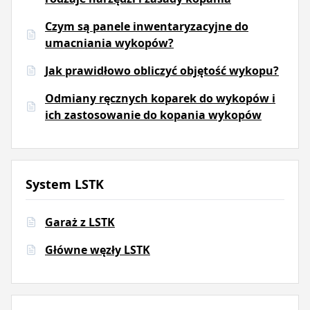
Czym są panele inwentaryzacyjne do
umacniania wykopów?
Jak prawidłowo obliczyć objętość wykopu?
Odmiany ręcznych koparek do wykopów i
ich zastosowanie do kopania wykopów
System LSTK
Garaż z LSTK
Główne węzły LSTK