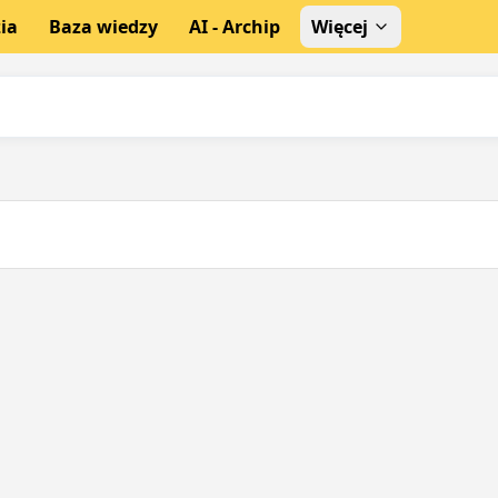
ia
Baza wiedzy
AI - Archip
Więcej