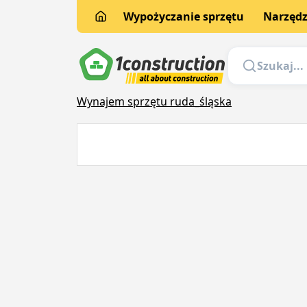
Wypożyczanie sprzętu
Narzędz
Wynajem sprzętu ruda_śląska