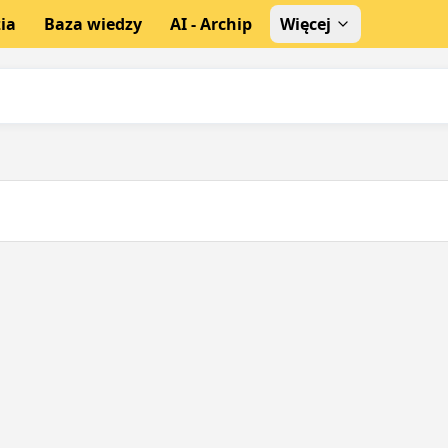
ia
Baza wiedzy
AI - Archip
Więcej