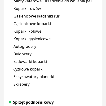
Młoty kafarowe, urządzenia do wbijania pali
Koparki rowów
Gąsienicowe kładźniki rur
Gąsienicowe koparki
Koparki kołowe
Koparki gąsienicowe
Autogradery
Buldożery
Ładowarki koparki
Łyżkowe koparki
Eksykawatory-planerki
Skrepery
Sprzęt podnośnikowy