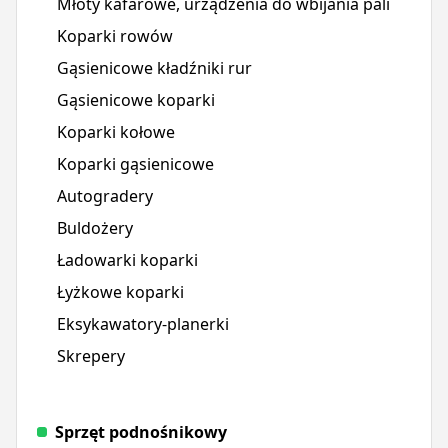
Młoty kafarowe, urządzenia do wbijania pali
Koparki rowów
Gąsienicowe kładźniki rur
Gąsienicowe koparki
Koparki kołowe
Koparki gąsienicowe
Autogradery
Buldożery
Ładowarki koparki
Łyżkowe koparki
Eksykawatory-planerki
Skrepery
Sprzęt podnośnikowy