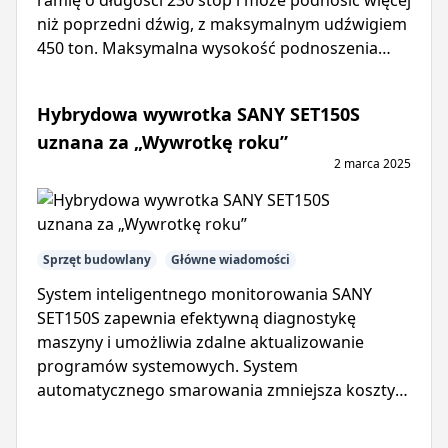
ramię o długości 230 stóp i może podnosić więcej
niż poprzedni dźwig, z maksymalnym udźwigiem
450 ton. Maksymalna wysokość podnoszenia
wynosi 394 stopy.
Hybrydowa wywrotka SANY SET150S
uznana za „Wywrotkę roku”
2 marca 2025
Sprzęt budowlany
Główne wiadomości
System inteligentnego monitorowania SANY
SET150S zapewnia efektywną diagnostykę
maszyny i umożliwia zdalne aktualizowanie
programów systemowych. System
automatycznego smarowania zmniejsza koszty
konserwacji i wydłuża żywotność wywrotki.