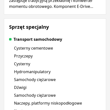
zastępuje tradycyjną przekładnię i konwerter
momentu obrotowego. Komponent E-Drive
zapewnia natychmiastową moc, upraszczając
eksploatację i zmniejszając złożoność.
Sprzęt specjalny
Transport samochodowy
Cysterny cementowe
Przyczepy
Cysterny
Hydromanipulatory
Samochody ciężarowe
Dźwigi
Samochody ciężarowe
Naczepy, platformy niskopodłogowe