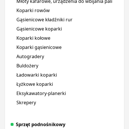
Młoty kafarowe, urządzenia do wbijania pali
Koparki rowów
Gąsienicowe kładźniki rur
Gąsienicowe koparki
Koparki kołowe
Koparki gąsienicowe
Autogradery
Buldożery
Ładowarki koparki
Łyżkowe koparki
Eksykawatory-planerki
Skrepery
Sprzęt podnośnikowy