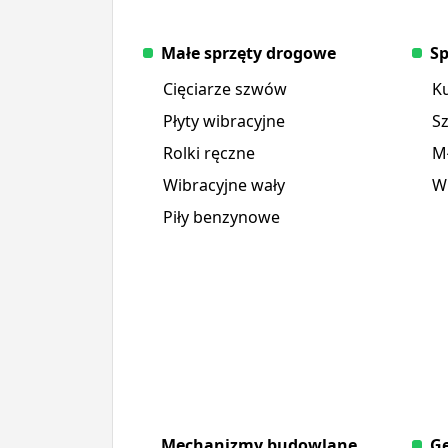
Małe sprzęty drogowe
Sp
Cięciarze szwów
K
Płyty wibracyjne
S
Rolki ręczne
Mł
Wibracyjne wały
Wi
Piły benzynowe
Mechanizmy budowlane
Ge