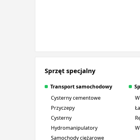
Sprzęt specjalny
Transport samochodowy
S
Cysterny cementowe
W
Przyczepy
Ł
Cysterny
Rę
Hydromanipulatory
Wó
Samochody ciężarowe