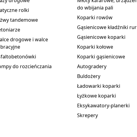
razy drogowe
Młoty kafarowe, urządzen
do wbijania pali
atyczne rolki
Koparki rowów
yżwy tandemowe
Gąsienicowe kładźniki rur
toniarze
Gąsienicowe koparki
lce drogowe i walce
bracyjne
Koparki kołowe
sfaltobetonówki
Koparki gąsienicowe
ompy do rozcieńczania
Autogradery
Buldożery
Ładowarki koparki
Łyżkowe koparki
Eksykawatory-planerki
Skrepery