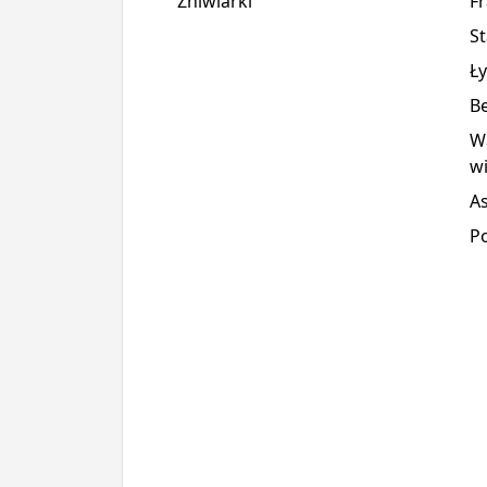
Żniwiarki
F
St
Ł
Be
Wa
wi
A
P