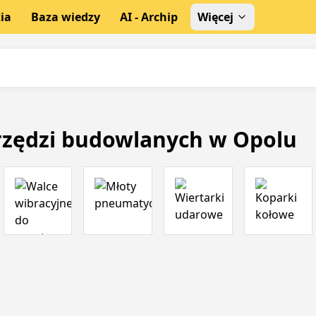
ia
Baza wiedzy
AI - Archip
Więcej
rzędzi budowlanych w Opolu