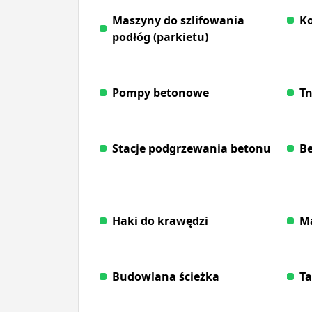
Maszyny do szlifowania
K
podłóg (parkietu)
Pompy betonowe
Tn
Stacje podgrzewania betonu
Be
Haki do krawędzi
Ma
Budowlana ścieżka
Ta