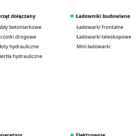
rzęt dołączany
Ładowniki budowlane
ubły betoniarkowe
Ładowarki frontalne
zczotki drogowe
Ładowarki teleskopowe
oty hydrauliczne
Mini ładowarki
ertła hydrauliczne
neratory
Elektrownie