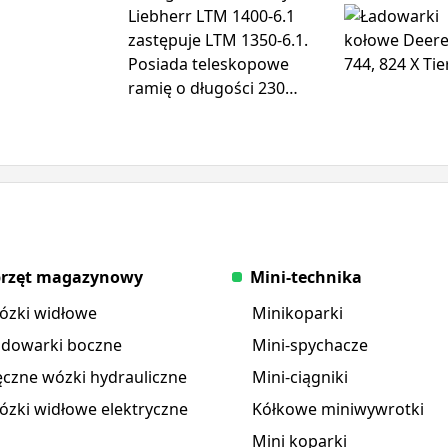
Liebherr LTM 1400-6.1
zastępuje LTM 1350-6.1.
Posiada teleskopowe
ramię o długości 230
stóp i może podnosić
więcej niż poprzedni
dźwig, z maksymalnym
udźwigiem 450 ton.
Maksymalna wysokość
podnoszenia wynosi 394
stopy.
przęt magazynowy
Mini-technika
ózki widłowe
Minikoparki
adowarki boczne
Mini-spychacze
czne wózki hydrauliczne
Mini-ciągniki
zki widłowe elektryczne
Kółkowe miniwywrotki
Mini koparki