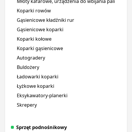
Młoty kafarowe, urządzenia do wbijania pali
Koparki rowów
Gąsienicowe kładźniki rur
Gąsienicowe koparki
Koparki kołowe
Koparki gąsienicowe
Autogradery
Buldożery
Ładowarki koparki
Łyżkowe koparki
Eksykawatory-planerki
Skrepery
Sprzęt podnośnikowy