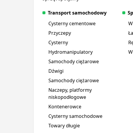
Transport samochodowy
S
Cysterny cementowe
W
Przyczepy
Ł
Cysterny
Rę
Hydromanipulatory
Wó
Samochody ciężarowe
Dźwigi
Samochody ciężarowe
Naczepy, platformy
niskopodłogowe
Kontenerowce
Cysterny samochodowe
Towary długie