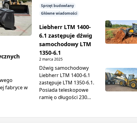
Sprzęt budowlany
Główne wiadomości
Liebherr LTM 1400-
6.1 zastępuje dźwig
samochodowy LTM
1350-6.1
ycznych
2 marca 2025
Dźwig samochodowy
Liebherr LTM 1400-6.1
owego
zastępuje LTM 1350-6.1.
ej fabryce w
Posiada teleskopowe
ramię o długości 230
stóp i może podnosić
więcej niż poprzedni
dźwig, z maksymalnym
udźwigiem 450 ton.
Maksymalna wysokość