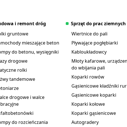
dowa i remont dróg
Sprzęt do prac ziemnych
olki gruntowe
Wiertnice do pali
amochody mieszające beton
Pływające pogłębiarki
ompy do betonu, wysięgniki
Kabloukładowcy
razy drogowe
Młoty kafarowe, urządzen
do wbijania pali
atyczne rolki
Koparki rowów
yżwy tandemowe
Gąsienicowe kładźniki rur
toniarze
Gąsienicowe koparki
lce drogowe i walce
bracyjne
Koparki kołowe
sfaltobetonówki
Koparki gąsienicowe
ompy do rozcieńczania
Autogradery