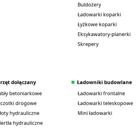
Buldożery
Ładowarki koparki
Łyżkowe koparki
Eksykawatory-planerki
Skrepery
rzęt dołączany
Ładowniki budowlane
ubły betoniarkowe
Ładowarki frontalne
zczotki drogowe
Ładowarki teleskopowe
oty hydrauliczne
Mini ładowarki
ertła hydrauliczne