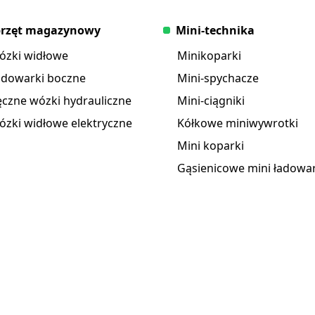
podnoszenia wynosi 394
stopy.
przęt magazynowy
Mini-technika
ózki widłowe
Minikoparki
adowarki boczne
Mini-spychacze
czne wózki hydrauliczne
Mini-ciągniki
zki widłowe elektryczne
Kółkowe miniwywrotki
Mini koparki
Gąsienicowe mini ładowar