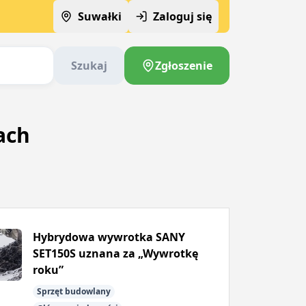
Suwałki
Zaloguj się
Szukaj
Zgłoszenie
ach
Hybrydowa wywrotka SANY
SET150S uznana za „Wywrotkę
roku”
Sprzęt budowlany