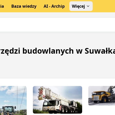
ia
Baza wiedzy
AI - Archip
Więcej
rzędzi budowlanych w Suwałk