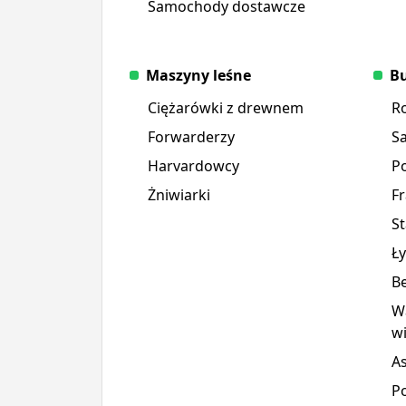
Samochody dostawcze
Maszyny leśne
Bu
Ciężarówki z drewnem
R
Forwarderzy
S
Harvardowcy
P
Żniwiarki
F
St
Ł
Be
Wa
wi
A
P