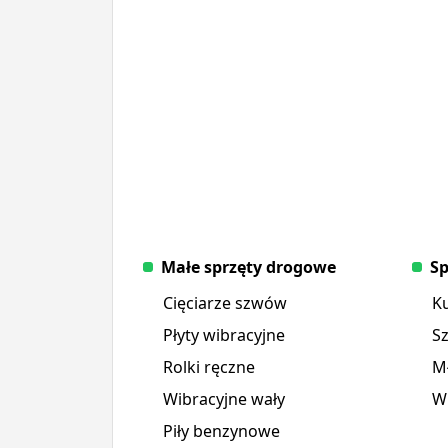
Małe sprzęty drogowe
Sp
Cięciarze szwów
K
Płyty wibracyjne
S
Rolki ręczne
Mł
Wibracyjne wały
Wi
Piły benzynowe