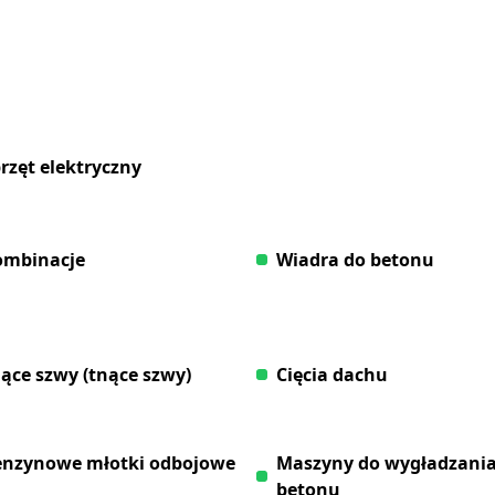
rzęt elektryczny
ombinacje
Wiadra do betonu
ące szwy (tnące szwy)
Cięcia dachu
nzynowe młotki odbojowe
Maszyny do wygładzani
betonu