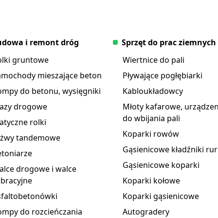
dowa i remont dróg
Sprzęt do prac ziemnych
olki gruntowe
Wiertnice do pali
amochody mieszające beton
Pływające pogłębiarki
ompy do betonu, wysięgniki
Kabloukładowcy
razy drogowe
Młoty kafarowe, urządzen
do wbijania pali
atyczne rolki
Koparki rowów
yżwy tandemowe
Gąsienicowe kładźniki rur
toniarze
Gąsienicowe koparki
lce drogowe i walce
bracyjne
Koparki kołowe
sfaltobetonówki
Koparki gąsienicowe
ompy do rozcieńczania
Autogradery