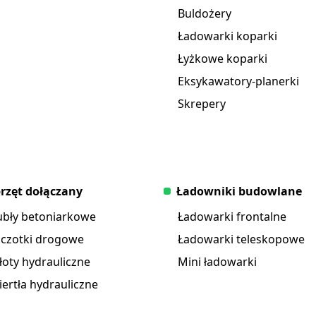
Buldożery
Ładowarki koparki
Łyżkowe koparki
Eksykawatory-planerki
Skrepery
rzęt dołączany
Ładowniki budowlane
ubły betoniarkowe
Ładowarki frontalne
zczotki drogowe
Ładowarki teleskopowe
oty hydrauliczne
Mini ładowarki
ertła hydrauliczne