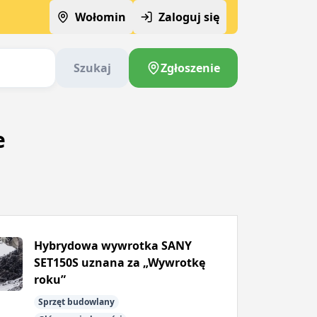
Wołomin
Zaloguj się
Szukaj
Zgłoszenie
e
Hybrydowa wywrotka SANY
SET150S uznana za „Wywrotkę
roku”
Sprzęt budowlany