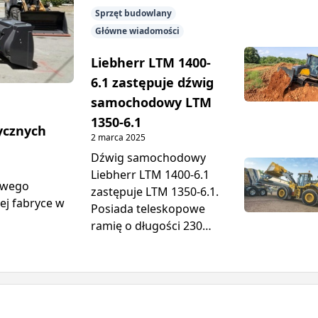
Sprzęt budowlany
Główne wiadomości
Liebherr LTM 1400-
6.1 zastępuje dźwig
samochodowy LTM
1350-6.1
ycznych
2 marca 2025
Dźwig samochodowy
Liebherr LTM 1400-6.1
owego
zastępuje LTM 1350-6.1.
ej fabryce w
Posiada teleskopowe
ramię o długości 230
stóp i może podnosić
więcej niż poprzedni
dźwig, z maksymalnym
udźwigiem 450 ton.
Maksymalna wysokość