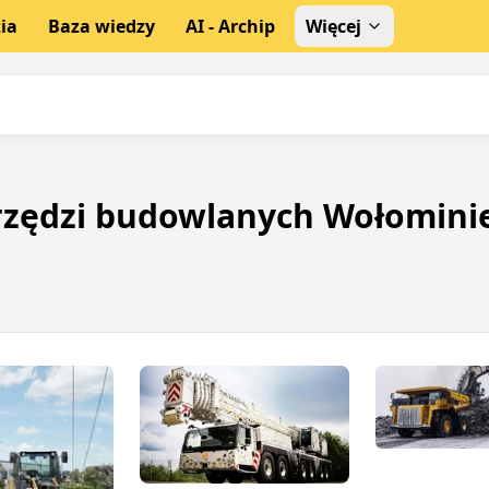
ia
Baza wiedzy
AI - Archip
Więcej
rzędzi budowlanych Wołomini