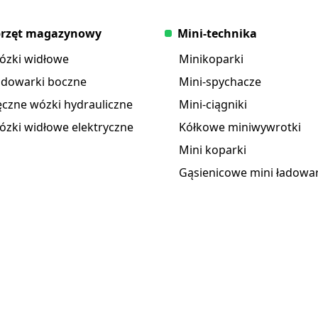
podnoszenia wynosi 394
stopy.
przęt magazynowy
Mini-technika
ózki widłowe
Minikoparki
adowarki boczne
Mini-spychacze
czne wózki hydrauliczne
Mini-ciągniki
zki widłowe elektryczne
Kółkowe miniwywrotki
Mini koparki
Gąsienicowe mini ładowar