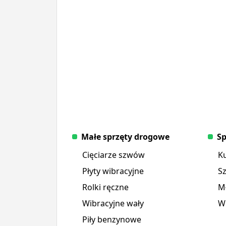
Małe sprzęty drogowe
Sp
Cięciarze szwów
K
Płyty wibracyjne
S
Rolki ręczne
Mł
Wibracyjne wały
Wi
Piły benzynowe