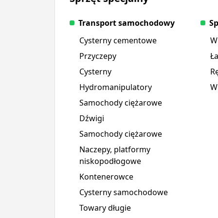
Transport samochodowy
S
Cysterny cementowe
W
Przyczepy
Ł
Cysterny
Rę
Hydromanipulatory
Wó
Samochody ciężarowe
Dźwigi
Samochody ciężarowe
Naczepy, platformy
niskopodłogowe
Kontenerowce
Cysterny samochodowe
Towary długie