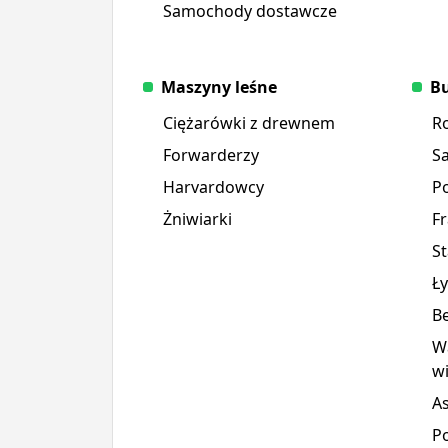
Samochody dostawcze
Maszyny leśne
Bu
Ciężarówki z drewnem
R
Forwarderzy
S
Harvardowcy
P
Żniwiarki
F
St
Ł
Be
Wa
wi
A
P